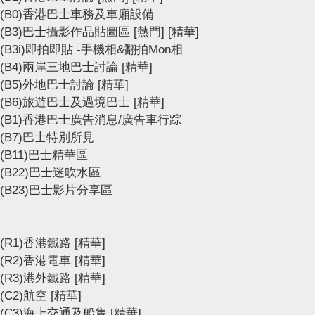
(B0)香港巴士車務及車廂設備
(B3)巴士攝影作品貼圖區
[熱門]
[精華]
(B3i)即拍即貼 -手機相&翻拍Mon相
(B4)兩岸三地巴士討論
[精華]
(B5)外地巴士討論
[精華]
(B6)旅遊巴士及過境巴士
[精華]
(B1)香港巴士廣告消息/廣告車行踪
(B7)巴士特別所見
(B11)巴士精華區
(B22)巴士迷吹水區
(B23)巴士影片分享區
(R1)香港鐵路
[精華]
(R2)香港電車
[精華]
(R3)港外鐵路
[精華]
(C2)航空
[精華]
(C3)海上交通及船隻
[精華]