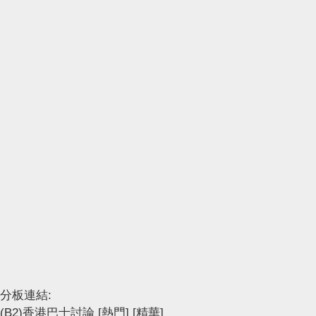
分板連結:
(B2)香港巴士討論
[熱門]
[精華]