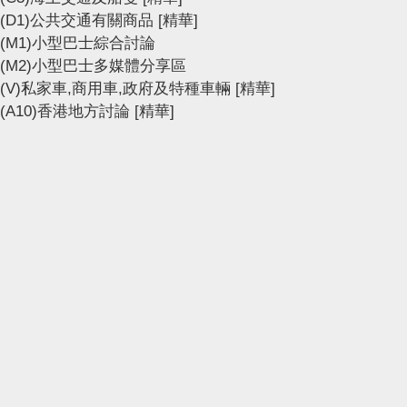
(D1)公共交通有關商品
[精華]
(M1)小型巴士綜合討論
(M2)小型巴士多媒體分享區
(V)私家車,商用車,政府及特種車輛
[精華]
(A10)香港地方討論
[精華]