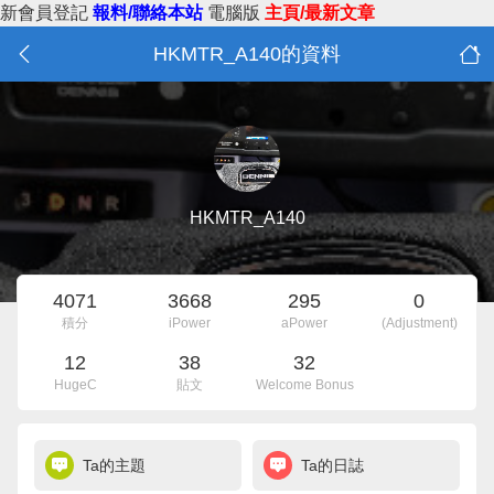
新會員登記
報料/聯絡本站
電腦版
主頁/最新文章
HKMTR_A140的資料
HKMTR_A140
4071
3668
295
0
積分
iPower
aPower
(Adjustment)
12
38
32
HugeC
貼文
Welcome Bonus
Ta的主題
Ta的日誌