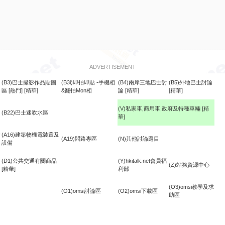
ADVERTISEMENT
(B3)巴士攝影作品貼圖
(B3i)即拍即貼 -手機相
(B4)兩岸三地巴士討
(B5)外地巴士討論
區
[熱門]
[精華]
&翻拍Mon相
論
[精華]
[精華]
(V)私家車,商用車,政府及特種車輛
[精
(B22)巴士迷吹水區
華]
食
(A16)建築物機電裝置及
(A19)問路專區
(N)其他討論題目
設備
(D1)公共交通有關商品
(Y)hkitalk.net會員福
(Z)站務資源中心
[精華]
利部
(O3)omsi教學及求
(O1)omsi討論區
(O2)omsi下載區
助區