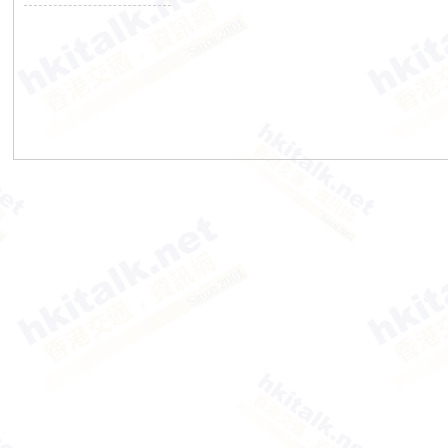
香
港
交
通
資
訊
網