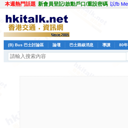
本週熱門話題
新會員登記/啟動戶口/重設密碼
以fb M
(B) Bus 巴士討論區
論壇
巴士路線消息
導讀
80
飛行報告
日誌
保留巴士
分享
記錄