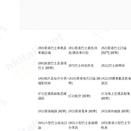
(B0)香港巴士車務及
(B1)香港巴士廣告消
(B2)香港巴士討論
車廂設備
息/廣告車行踪
[熱門]
[精華]
(B6)旅遊巴士及過境
(B7)巴士特別所見
(B11)巴士精華區
巴士
[精華]
(A6)相片及短片分享/
(A10)香港地方討論
[精
(A11)消費著數及飲
攝影技術
華]
資訊
(F1)交通路線集思建
(C3)海上交通及船隻
(C2)航空
[精華]
議區
[精華]
(R1)香港鐵路
[精華]
(R2)香港電車
[精華]
(R3)港外鐵路
[精華]
(M1)小型巴士綜合討
(M2)小型巴士多媒體
(M3)香港小型巴士字
論
分享區
軌表