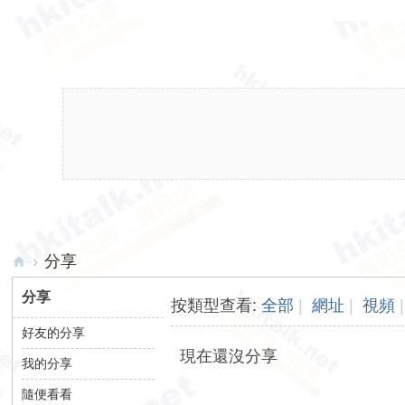
›
分享
hk
分享
按類型查看:
全部
|
網址
|
視頻
|
ita
好友的分享
lk.
現在還沒分享
我的分享
ne
t
隨便看看