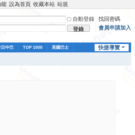
功能
設為首頁
收藏本站
站規
自動登錄
找回密碼
會員申請加入
登錄
快捷導覽
昔日中巴
TOP 1000
英國巴士
排行榜
日本鐵路