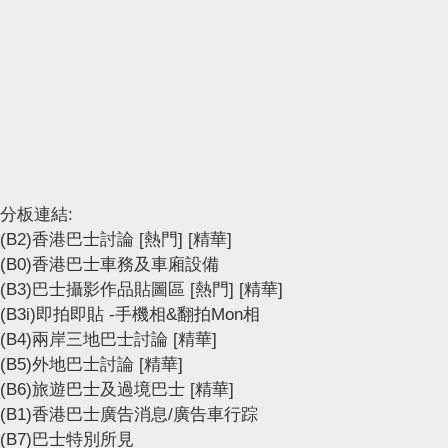
分板連結:
(B2)香港巴士討論
[熱門]
[精華]
(B0)香港巴士車務及車廂設備
(B3)巴士攝影作品貼圖區
[熱門]
[精華]
(B3i)即拍即貼 -手機相&翻拍Mon相
(B4)兩岸三地巴士討論
[精華]
(B5)外地巴士討論
[精華]
(B6)旅遊巴士及過境巴士
[精華]
(B1)香港巴士廣告消息/廣告車行踪
(B7)巴士特別所見