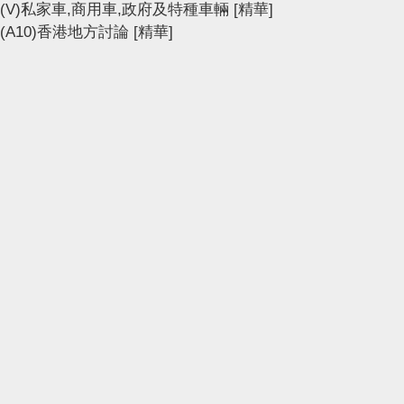
(V)私家車,商用車,政府及特種車輛
[精華]
(A10)香港地方討論
[精華]