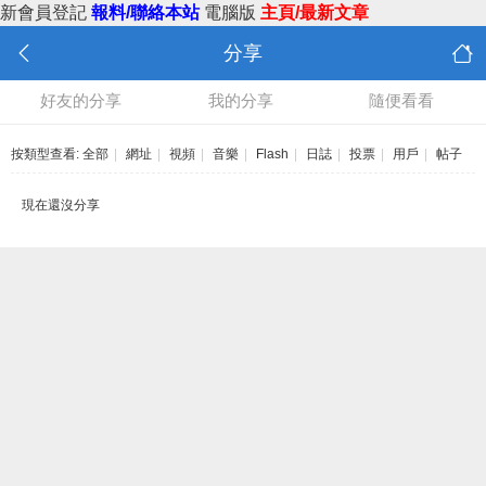
新會員登記
報料/聯絡本站
電腦版
主頁/最新文章
分享
好友的分享
我的分享
隨便看看
按類型查看:
全部
|
網址
|
視頻
|
音樂
|
Flash
|
日誌
|
投票
|
用戶
|
帖子
現在還沒分享