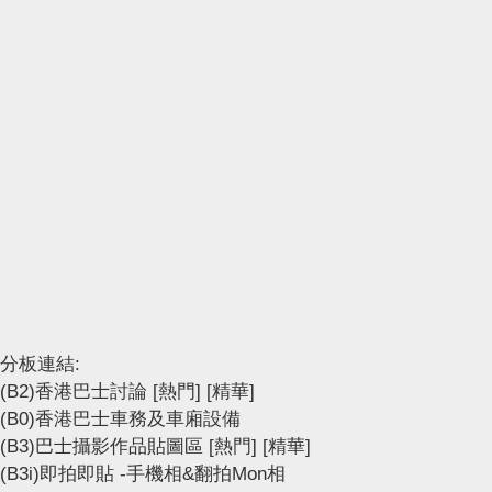
分板連結:
(B2)香港巴士討論
[熱門]
[精華]
(B0)香港巴士車務及車廂設備
(B3)巴士攝影作品貼圖區
[熱門]
[精華]
(B3i)即拍即貼 -手機相&翻拍Mon相