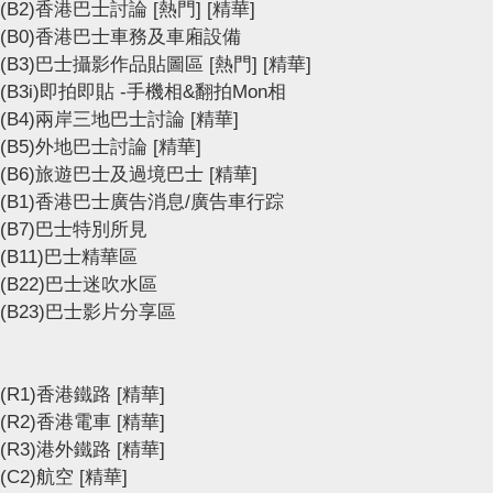
(B2)香港巴士討論
[熱門]
[精華]
(B0)香港巴士車務及車廂設備
(B3)巴士攝影作品貼圖區
[熱門]
[精華]
(B3i)即拍即貼 -手機相&翻拍Mon相
(B4)兩岸三地巴士討論
[精華]
(B5)外地巴士討論
[精華]
(B6)旅遊巴士及過境巴士
[精華]
(B1)香港巴士廣告消息/廣告車行踪
(B7)巴士特別所見
(B11)巴士精華區
(B22)巴士迷吹水區
(B23)巴士影片分享區
(R1)香港鐵路
[精華]
(R2)香港電車
[精華]
(R3)港外鐵路
[精華]
(C2)航空
[精華]