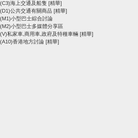
(C3)海上交通及船隻
[精華]
(D1)公共交通有關商品
[精華]
(M1)小型巴士綜合討論
(M2)小型巴士多媒體分享區
(V)私家車,商用車,政府及特種車輛
[精華]
(A10)香港地方討論
[精華]