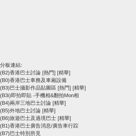
分板連結:
(B2)香港巴士討論
[熱門]
[精華]
(B0)香港巴士車務及車廂設備
(B3)巴士攝影作品貼圖區
[熱門]
[精華]
(B3i)即拍即貼 -手機相&翻拍Mon相
(B4)兩岸三地巴士討論
[精華]
(B5)外地巴士討論
[精華]
(B6)旅遊巴士及過境巴士
[精華]
(B1)香港巴士廣告消息/廣告車行踪
(B7)巴士特別所見