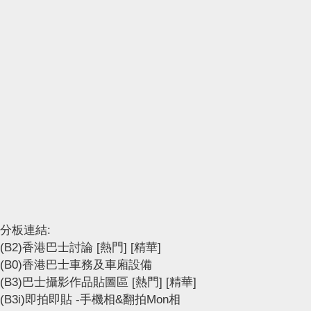
分板連結:
(B2)香港巴士討論
[熱門]
[精華]
(B0)香港巴士車務及車廂設備
(B3)巴士攝影作品貼圖區
[熱門]
[精華]
(B3i)即拍即貼 -手機相&翻拍Mon相