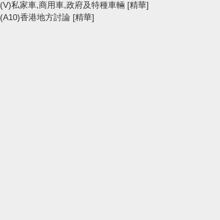
(V)私家車,商用車,政府及特種車輛
[精華]
(A10)香港地方討論
[精華]