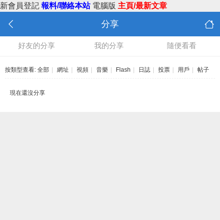
新會員登記
報料/聯絡本站
電腦版
主頁/最新文章
分享
好友的分享
我的分享
隨便看看
按類型查看:
全部
|
網址
|
視頻
|
音樂
|
Flash
|
日誌
|
投票
|
用戶
|
帖子
現在還沒分享