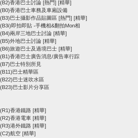
(B2)香港巴士討論
[熱門]
[精華]
(B0)香港巴士車務及車廂設備
(B3)巴士攝影作品貼圖區
[熱門]
[精華]
(B3i)即拍即貼 -手機相&翻拍Mon相
(B4)兩岸三地巴士討論
[精華]
(B5)外地巴士討論
[精華]
(B6)旅遊巴士及過境巴士
[精華]
(B1)香港巴士廣告消息/廣告車行踪
(B7)巴士特別所見
(B11)巴士精華區
(B22)巴士迷吹水區
(B23)巴士影片分享區
(R1)香港鐵路
[精華]
(R2)香港電車
[精華]
(R3)港外鐵路
[精華]
(C2)航空
[精華]