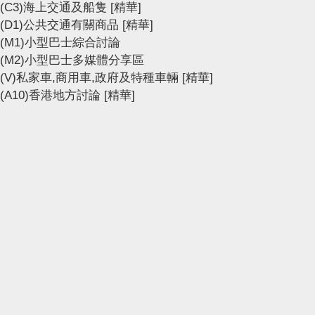
(C3)海上交通及船隻
[精華]
(D1)公共交通有關商品
[精華]
(M1)小型巴士綜合討論
(M2)小型巴士多媒體分享區
(V)私家車,商用車,政府及特種車輛
[精華]
(A10)香港地方討論
[精華]