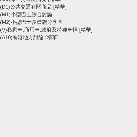
(D1)公共交通有關商品
[精華]
(M1)小型巴士綜合討論
(M2)小型巴士多媒體分享區
(V)私家車,商用車,政府及特種車輛
[精華]
(A10)香港地方討論
[精華]