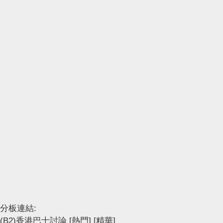
分板連結:
(B2)香港巴士討論
[熱門]
[精華]