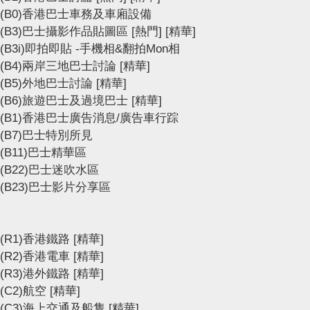
(B0)香港巴士車務及車廂設備
(B3)巴士攝影作品貼圖區
[熱門]
[精華]
(B3i)即拍即貼 -手機相&翻拍Mon相
(B4)兩岸三地巴士討論
[精華]
(B5)外地巴士討論
[精華]
(B6)旅遊巴士及過境巴士
[精華]
(B1)香港巴士廣告消息/廣告車行踪
(B7)巴士特別所見
(B11)巴士精華區
(B22)巴士迷吹水區
(B23)巴士影片分享區
(R1)香港鐵路
[精華]
(R2)香港電車
[精華]
(R3)港外鐵路
[精華]
(C2)航空
[精華]
(C3)海上交通及船隻
[精華]