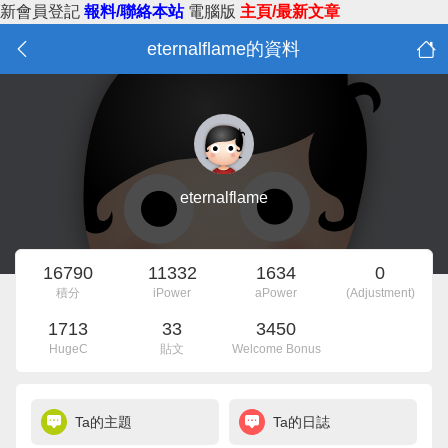
新會員登記
報料/聯絡本站
電腦版
主頁/最新文章
eternalflame的資料
eternalflame
16790
11332
1634
0
積分
iPower
aPower
(Adjustment)
1713
33
3450
HugeC
貼文
Welcome Bonus
Ta的主題
Ta的日誌