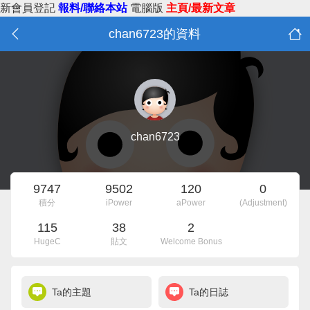
新會員登記
報料/聯絡本站
電腦版
主頁/最新文章
chan6723的資料
chan6723
9747
9502
120
0
積分
iPower
aPower
(Adjustment)
115
38
2
HugeC
貼文
Welcome Bonus
Ta的主題
Ta的日誌