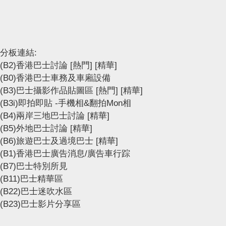
分板連結:
(B2)香港巴士討論
[熱門]
[精華]
(B0)香港巴士車務及車廂設備
(B3)巴士攝影作品貼圖區
[熱門]
[精華]
(B3i)即拍即貼 -手機相&翻拍Mon相
(B4)兩岸三地巴士討論
[精華]
(B5)外地巴士討論
[精華]
(B6)旅遊巴士及過境巴士
[精華]
(B1)香港巴士廣告消息/廣告車行踪
(B7)巴士特別所見
(B11)巴士精華區
(B22)巴士迷吹水區
(B23)巴士影片分享區