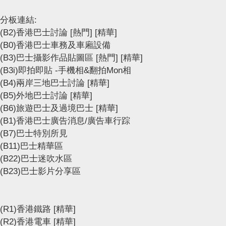
分板連結:
(B2)香港巴士討論
[熱門]
[精華]
(B0)香港巴士車務及車廂設備
(B3)巴士攝影作品貼圖區
[熱門]
[精華]
(B3i)即拍即貼 -手機相&翻拍Mon相
(B4)兩岸三地巴士討論
[精華]
(B5)外地巴士討論
[精華]
(B6)旅遊巴士及過境巴士
[精華]
(B1)香港巴士廣告消息/廣告車行踪
(B7)巴士特別所見
(B11)巴士精華區
(B22)巴士迷吹水區
(B23)巴士影片分享區
(R1)香港鐵路
[精華]
(R2)香港電車
[精華]