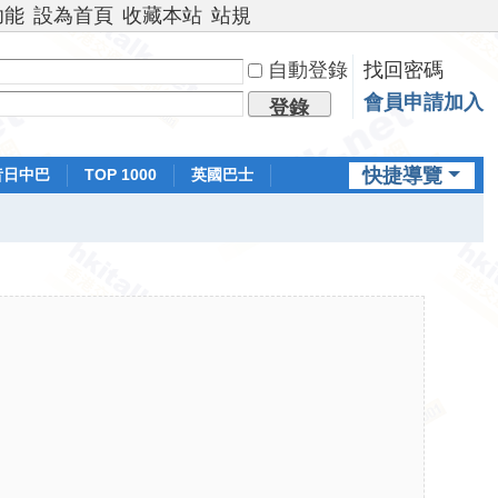
功能
設為首頁
收藏本站
站規
自動登錄
找回密碼
會員申請加入
登錄
快捷導覽
昔日中巴
TOP 1000
英國巴士
排行榜
日本鐵路