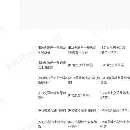
(B0)香港巴士車務及
(B1)香港巴士廣告消
(B2)香港巴士討論
車廂設備
息/廣告車行踪
[熱門]
[精華]
(B6)旅遊巴士及過境
(B7)巴士特別所見
(B11)巴士精華區
巴士
[精華]
(A6)相片及短片分享/
(A10)香港地方討論
[精
(A11)消費著數及飲
攝影技術
華]
資訊
(F1)交通路線集思建
(C3)海上交通及船隻
(C2)航空
[精華]
議區
[精華]
(R1)香港鐵路
[精華]
(R2)香港電車
[精華]
(R3)港外鐵路
[精華]
(M1)小型巴士綜合討
(M2)小型巴士多媒體
(M3)香港小型巴士字
論
分享區
軌表