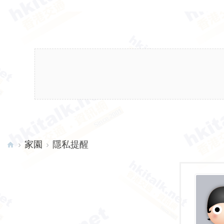
›
家園
›
隱私提醒
hk
ita
lk.
ne
t