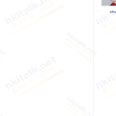
香
港
chu
交
通
資
訊
網