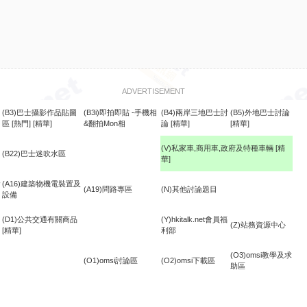
ADVERTISEMENT
(B3)巴士攝影作品貼圖
(B3i)即拍即貼 -手機相
(B4)兩岸三地巴士討
(B5)外地巴士討論
區
[熱門]
[精華]
&翻拍Mon相
論
[精華]
[精華]
(V)私家車,商用車,政府及特種車輛
[精
(B22)巴士迷吹水區
華]
食
(A16)建築物機電裝置及
(A19)問路專區
(N)其他討論題目
設備
(D1)公共交通有關商品
(Y)hkitalk.net會員福
(Z)站務資源中心
[精華]
利部
(O3)omsi教學及求
(O1)omsi討論區
(O2)omsi下載區
助區