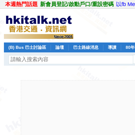
本週熱門話題
新會員登記/啟動戶口/重設密碼
以fb M
(B) Bus 巴士討論區
論壇
巴士路線消息
導讀
80
飛行報告
日誌
保留巴士
分享
記錄