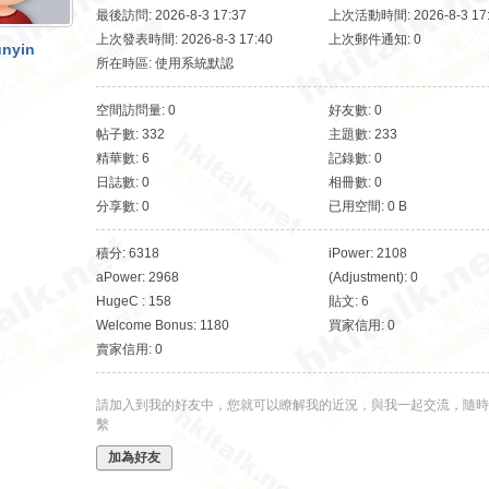
最後訪問: 2026-8-3 17:37
上次活動時間: 2026-8-3 17
上次發表時間: 2026-8-3 17:40
上次郵件通知: 0
nyin
所在時區: 使用系統默認
空間訪問量: 0
好友數: 0
帖子數: 332
主題數: 233
精華數: 6
記錄數: 0
日誌數: 0
相冊數: 0
分享數: 0
已用空間: 0 B
積分: 6318
iPower: 2108
aPower: 2968
(Adjustment): 0
HugeC : 158
貼文: 6
Welcome Bonus: 1180
買家信用: 0
賣家信用: 0
請加入到我的好友中，您就可以瞭解我的近況，與我一起交流，隨時
繫
加為好友