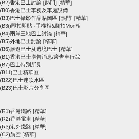
(B2)香港巴士討論
[熱門]
[精華]
(B0)香港巴士車務及車廂設備
(B3)巴士攝影作品貼圖區
[熱門]
[精華]
(B3i)即拍即貼 -手機相&翻拍Mon相
(B4)兩岸三地巴士討論
[精華]
(B5)外地巴士討論
[精華]
(B6)旅遊巴士及過境巴士
[精華]
(B1)香港巴士廣告消息/廣告車行踪
(B7)巴士特別所見
(B11)巴士精華區
(B22)巴士迷吹水區
(B23)巴士影片分享區
(R1)香港鐵路
[精華]
(R2)香港電車
[精華]
(R3)港外鐵路
[精華]
(C2)航空
[精華]