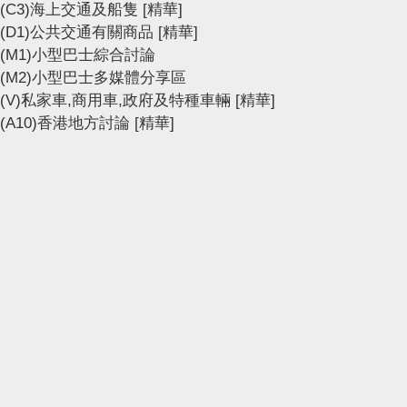
(C3)海上交通及船隻
[精華]
(D1)公共交通有關商品
[精華]
(M1)小型巴士綜合討論
(M2)小型巴士多媒體分享區
(V)私家車,商用車,政府及特種車輛
[精華]
(A10)香港地方討論
[精華]