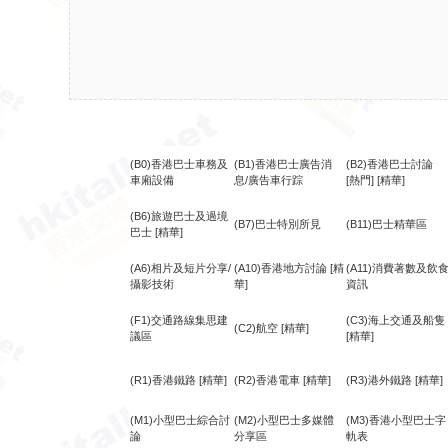
(B0)香港巴士車務及
(B1)香港巴士廣告消
(B2)香港巴士討論
車廂設備
息/廣告車行踪
[熱門]
[精華]
(B6)旅遊巴士及過境
(B7)巴士特別所見
(B11)巴士精華區
巴士
[精華]
(A6)相片及短片分享/
(A10)香港地方討論
[精
(A11)消費著數及飲
攝影技術
華]
資訊
(F1)交通路線集思建
(C3)海上交通及船隻
(C2)航空
[精華]
議區
[精華]
(R1)香港鐵路
[精華]
(R2)香港電車
[精華]
(R3)港外鐵路
[精華]
(M1)小型巴士綜合討
(M2)小型巴士多媒體
(M3)香港小型巴士字
論
分享區
軌表