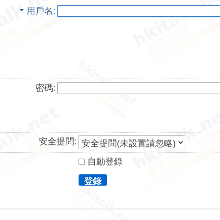
用戶名
密碼:
安全提問:
自動登錄
登錄