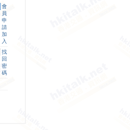
會
員
申
請
加
入
找
回
密
碼