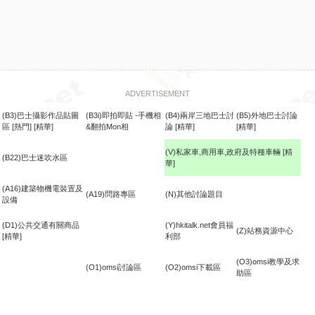
ADVERTISEMENT
(B3)巴士攝影作品貼圖
(B3i)即拍即貼 -手機相
(B4)兩岸三地巴士討
(B5)外地巴士討論
區
[熱門]
[精華]
&翻拍Mon相
論
[精華]
[精華]
(V)私家車,商用車,政府及特種車輛
[精
(B22)巴士迷吹水區
華]
食
(A16)建築物機電裝置及
(A19)問路專區
(N)其他討論題目
設備
(D1)公共交通有關商品
(Y)hkitalk.net會員福
(Z)站務資源中心
[精華]
利部
(O3)omsi教學及求
(O1)omsi討論區
(O2)omsi下載區
助區