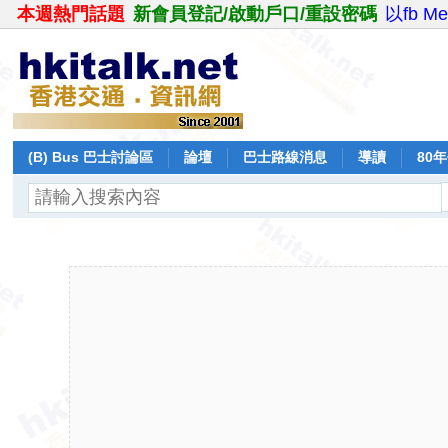
本週熱門話題
新會員登記/啟動戶口/重設密碼
以fb M
(B) Bus 巴士討論區
論壇
巴士路線消息
導讀
80
飛行報告
日誌
保留巴士
分享
記錄