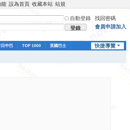
功能
設為首頁
收藏本站
站規
自動登錄
找回密碼
會員申請加入
登錄
快捷導覽
昔日中巴
TOP 1000
英國巴士
排行榜
日本鐵路