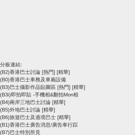
分板連結:
(B2)香港巴士討論
[熱門]
[精華]
(B0)香港巴士車務及車廂設備
(B3)巴士攝影作品貼圖區
[熱門]
[精華]
(B3i)即拍即貼 -手機相&翻拍Mon相
(B4)兩岸三地巴士討論
[精華]
(B5)外地巴士討論
[精華]
(B6)旅遊巴士及過境巴士
[精華]
(B1)香港巴士廣告消息/廣告車行踪
(B7)巴士特別所見