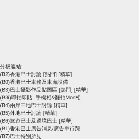
分板連結:
(B2)香港巴士討論
[熱門]
[精華]
(B0)香港巴士車務及車廂設備
(B3)巴士攝影作品貼圖區
[熱門]
[精華]
(B3i)即拍即貼 -手機相&翻拍Mon相
(B4)兩岸三地巴士討論
[精華]
(B5)外地巴士討論
[精華]
(B6)旅遊巴士及過境巴士
[精華]
(B1)香港巴士廣告消息/廣告車行踪
(B7)巴士特別所見