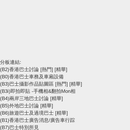
分板連結:
(B2)香港巴士討論
[熱門]
[精華]
(B0)香港巴士車務及車廂設備
(B3)巴士攝影作品貼圖區
[熱門]
[精華]
(B3i)即拍即貼 -手機相&翻拍Mon相
(B4)兩岸三地巴士討論
[精華]
(B5)外地巴士討論
[精華]
(B6)旅遊巴士及過境巴士
[精華]
(B1)香港巴士廣告消息/廣告車行踪
(B7)巴士特別所見