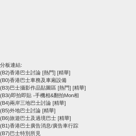
分板連結:
(B2)香港巴士討論
[熱門]
[精華]
(B0)香港巴士車務及車廂設備
(B3)巴士攝影作品貼圖區
[熱門]
[精華]
(B3i)即拍即貼 -手機相&翻拍Mon相
(B4)兩岸三地巴士討論
[精華]
(B5)外地巴士討論
[精華]
(B6)旅遊巴士及過境巴士
[精華]
(B1)香港巴士廣告消息/廣告車行踪
(B7)巴士特別所見