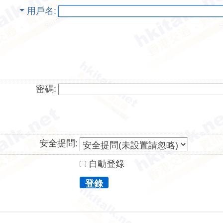
用戶名
密碼:
安全提問:
自動登錄
登錄