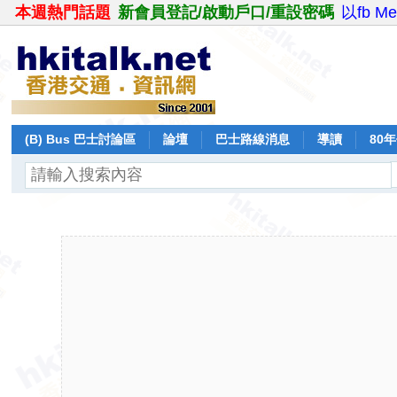
本週熱門話題
新會員登記/啟動戶口/重設密碼
以fb M
(B) Bus 巴士討論區
論壇
巴士路線消息
導讀
80
飛行報告
日誌
保留巴士
分享
記錄