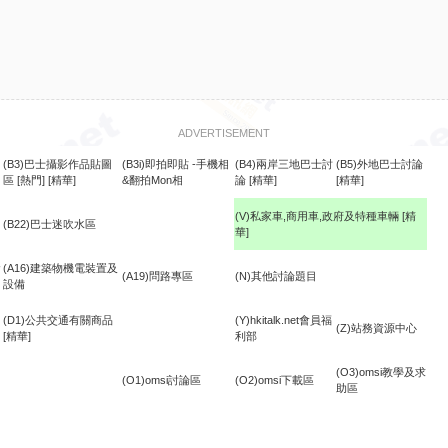
ADVERTISEMENT
(B3)巴士攝影作品貼圖
(B3i)即拍即貼 -手機相
(B4)兩岸三地巴士討
(B5)外地巴士討論
區
[熱門]
[精華]
&翻拍Mon相
論
[精華]
[精華]
(V)私家車,商用車,政府及特種車輛
[精
(B22)巴士迷吹水區
華]
食
(A16)建築物機電裝置及
(A19)問路專區
(N)其他討論題目
設備
(D1)公共交通有關商品
(Y)hkitalk.net會員福
(Z)站務資源中心
[精華]
利部
(O3)omsi教學及求
(O1)omsi討論區
(O2)omsi下載區
助區