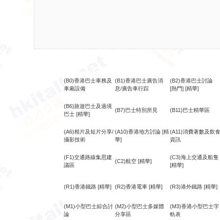
(B0)香港巴士車務及
(B1)香港巴士廣告消
(B2)香港巴士討論
車廂設備
息/廣告車行踪
[熱門]
[精華]
(B6)旅遊巴士及過境
(B7)巴士特別所見
(B11)巴士精華區
巴士
[精華]
(A6)相片及短片分享/
(A10)香港地方討論
[精
(A11)消費著數及飲
攝影技術
華]
資訊
(F1)交通路線集思建
(C3)海上交通及船隻
(C2)航空
[精華]
議區
[精華]
(R1)香港鐵路
[精華]
(R2)香港電車
[精華]
(R3)港外鐵路
[精華]
(M1)小型巴士綜合討
(M2)小型巴士多媒體
(M3)香港小型巴士字
論
分享區
軌表