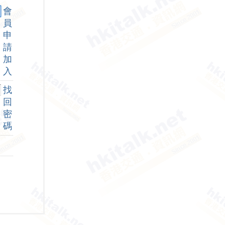
會
員
申
請
加
入
找
回
密
碼