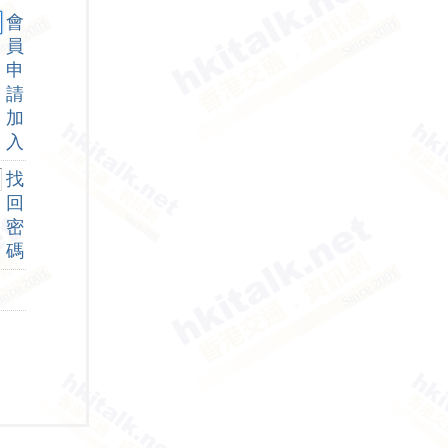
會
員
申
請
加
入
找
回
密
碼