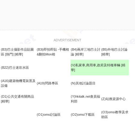
ADVERTISEMENT
(B3)巴士攝影作品貼圖
(B3i)即拍即貼 -手機相
(B4)兩岸三地巴士討
(B5)外地巴士討論
區
[熱門]
[精華]
&翻拍Mon相
論
[精華]
[精華]
(V)私家車,商用車,政府及特種車輛
[精
(B22)巴士迷吹水區
華]
食
(A16)建築物機電裝置及
(A19)問路專區
(N)其他討論題目
設備
(D1)公共交通有關商品
(Y)hkitalk.net會員福
(Z)站務資源中心
[精華]
利部
(O3)omsi教學及求
(O1)omsi討論區
(O2)omsi下載區
助區