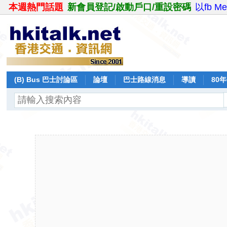
本週熱門話題
新會員登記/啟動戶口/重設密碼
以fb M
(B) Bus 巴士討論區
論壇
巴士路線消息
導讀
80
飛行報告
日誌
保留巴士
分享
記錄