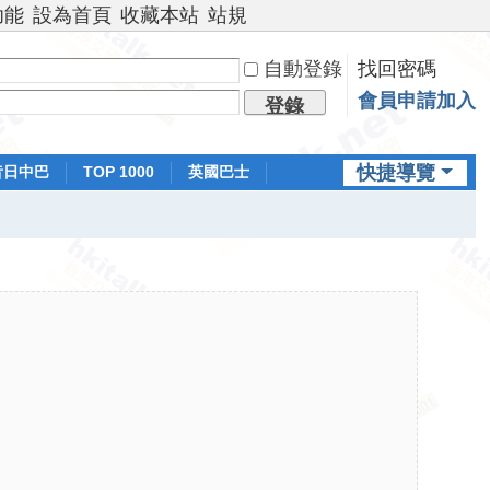
功能
設為首頁
收藏本站
站規
自動登錄
找回密碼
會員申請加入
登錄
快捷導覽
昔日中巴
TOP 1000
英國巴士
排行榜
日本鐵路