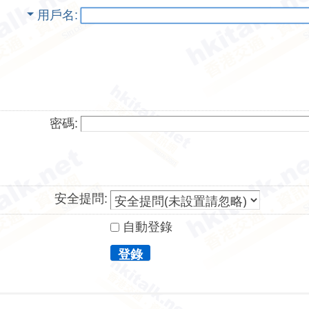
用戶名
密碼:
安全提問:
自動登錄
登錄