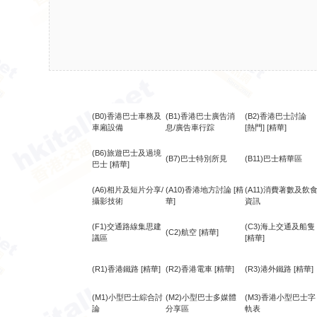
(B0)香港巴士車務及
(B1)香港巴士廣告消
(B2)香港巴士討論
車廂設備
息/廣告車行踪
[熱門]
[精華]
(B6)旅遊巴士及過境
(B7)巴士特別所見
(B11)巴士精華區
巴士
[精華]
(A6)相片及短片分享/
(A10)香港地方討論
[精
(A11)消費著數及飲
攝影技術
華]
資訊
(F1)交通路線集思建
(C3)海上交通及船隻
(C2)航空
[精華]
議區
[精華]
(R1)香港鐵路
[精華]
(R2)香港電車
[精華]
(R3)港外鐵路
[精華]
(M1)小型巴士綜合討
(M2)小型巴士多媒體
(M3)香港小型巴士字
論
分享區
軌表