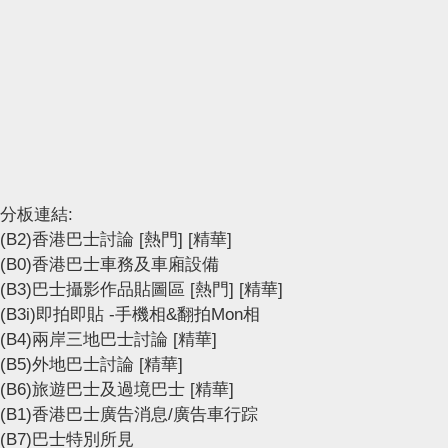
分板連結:
(B2)香港巴士討論
[熱門]
[精華]
(B0)香港巴士車務及車廂設備
(B3)巴士攝影作品貼圖區
[熱門]
[精華]
(B3i)即拍即貼 -手機相&翻拍Mon相
(B4)兩岸三地巴士討論
[精華]
(B5)外地巴士討論
[精華]
(B6)旅遊巴士及過境巴士
[精華]
(B1)香港巴士廣告消息/廣告車行踪
(B7)巴士特別所見