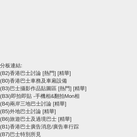
分板連結:
(B2)香港巴士討論
[熱門]
[精華]
(B0)香港巴士車務及車廂設備
(B3)巴士攝影作品貼圖區
[熱門]
[精華]
(B3i)即拍即貼 -手機相&翻拍Mon相
(B4)兩岸三地巴士討論
[精華]
(B5)外地巴士討論
[精華]
(B6)旅遊巴士及過境巴士
[精華]
(B1)香港巴士廣告消息/廣告車行踪
(B7)巴士特別所見