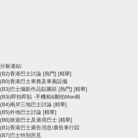
分板連結:
(B2)香港巴士討論
[熱門]
[精華]
(B0)香港巴士車務及車廂設備
(B3)巴士攝影作品貼圖區
[熱門]
[精華]
(B3i)即拍即貼 -手機相&翻拍Mon相
(B4)兩岸三地巴士討論
[精華]
(B5)外地巴士討論
[精華]
(B6)旅遊巴士及過境巴士
[精華]
(B1)香港巴士廣告消息/廣告車行踪
(B7)巴士特別所見