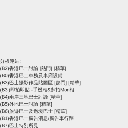
分板連結:
(B2)香港巴士討論
[熱門]
[精華]
(B0)香港巴士車務及車廂設備
(B3)巴士攝影作品貼圖區
[熱門]
[精華]
(B3i)即拍即貼 -手機相&翻拍Mon相
(B4)兩岸三地巴士討論
[精華]
(B5)外地巴士討論
[精華]
(B6)旅遊巴士及過境巴士
[精華]
(B1)香港巴士廣告消息/廣告車行踪
(B7)巴士特別所見