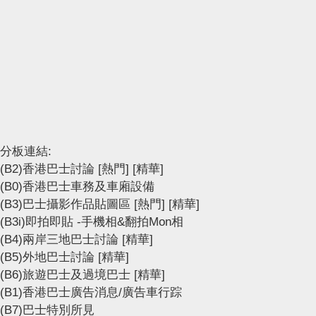
分板連結:
(B2)香港巴士討論
[熱門]
[精華]
(B0)香港巴士車務及車廂設備
(B3)巴士攝影作品貼圖區
[熱門]
[精華]
(B3i)即拍即貼 -手機相&翻拍Mon相
(B4)兩岸三地巴士討論
[精華]
(B5)外地巴士討論
[精華]
(B6)旅遊巴士及過境巴士
[精華]
(B1)香港巴士廣告消息/廣告車行踪
(B7)巴士特別所見