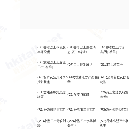
(B0)香港巴士車務及
(B1)香港巴士廣告消
(B2)香港巴士討論
車廂設備
息/廣告車行踪
[熱門]
[精華]
(B6)旅遊巴士及過境
(B7)巴士特別所見
(B11)巴士精華區
巴士
[精華]
(A6)相片及短片分享/
(A10)香港地方討論
[精
(A11)消費著數及飲
攝影技術
華]
資訊
(F1)交通路線集思建
(C3)海上交通及船隻
(C2)航空
[精華]
議區
[精華]
(R1)香港鐵路
[精華]
(R2)香港電車
[精華]
(R3)港外鐵路
[精華]
(M1)小型巴士綜合討
(M2)小型巴士多媒體
(M3)香港小型巴士字
論
分享區
軌表