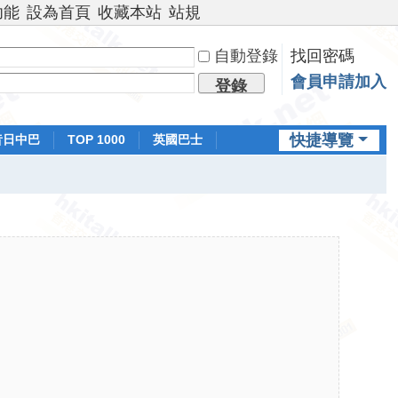
功能
設為首頁
收藏本站
站規
自動登錄
找回密碼
會員申請加入
登錄
快捷導覽
昔日中巴
TOP 1000
英國巴士
排行榜
日本鐵路