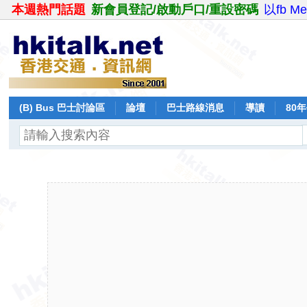
本週熱門話題
新會員登記/啟動戶口/重設密碼
以fb M
(B) Bus 巴士討論區
論壇
巴士路線消息
導讀
80
飛行報告
日誌
保留巴士
分享
記錄