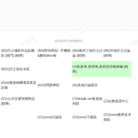
ADVERTISEMENT
(B3)巴士攝影作品貼圖
(B3i)即拍即貼 -手機相
(B4)兩岸三地巴士討
(B5)外地巴士討論
區
[熱門]
[精華]
&翻拍Mon相
論
[精華]
[精華]
(V)私家車,商用車,政府及特種車輛
[精
(B22)巴士迷吹水區
華]
食
(A16)建築物機電裝置及
(A19)問路專區
(N)其他討論題目
設備
(D1)公共交通有關商品
(Y)hkitalk.net會員福
(Z)站務資源中心
[精華]
利部
(O3)omsi教學及求
(O1)omsi討論區
(O2)omsi下載區
助區