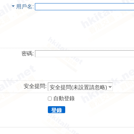
用戶名
密碼:
安全提問:
自動登錄
登錄