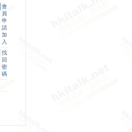
會
員
申
請
加
入
找
回
密
碼