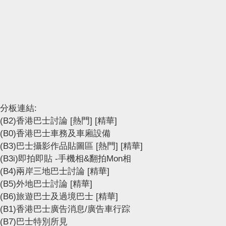
分板連結:
(B2)香港巴士討論
[熱門]
[精華]
(B0)香港巴士車務及車廂設備
(B3)巴士攝影作品貼圖區
[熱門]
[精華]
(B3i)即拍即貼 -手機相&翻拍Mon相
(B4)兩岸三地巴士討論
[精華]
(B5)外地巴士討論
[精華]
(B6)旅遊巴士及過境巴士
[精華]
(B1)香港巴士廣告消息/廣告車行踪
(B7)巴士特別所見