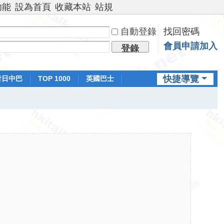
功能
設為首頁
收藏本站
站規
自動登錄
找回密碼
會員申請加入
登錄
快捷導覽
昔日中巴
TOP 1000
英國巴士
排行榜
日本鐵路