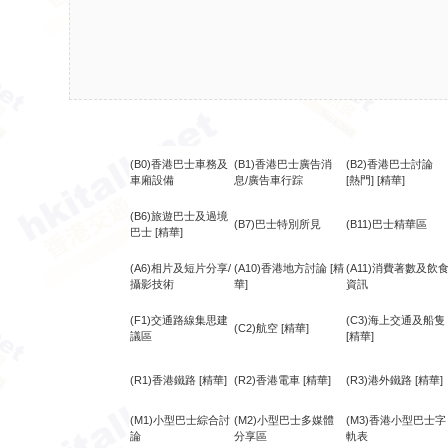
(B0)香港巴士車務及
(B1)香港巴士廣告消
(B2)香港巴士討論
車廂設備
息/廣告車行踪
[熱門]
[精華]
(B6)旅遊巴士及過境
(B7)巴士特別所見
(B11)巴士精華區
巴士
[精華]
(A6)相片及短片分享/
(A10)香港地方討論
[精
(A11)消費著數及飲
攝影技術
華]
資訊
(F1)交通路線集思建
(C3)海上交通及船隻
(C2)航空
[精華]
議區
[精華]
(R1)香港鐵路
[精華]
(R2)香港電車
[精華]
(R3)港外鐵路
[精華]
(M1)小型巴士綜合討
(M2)小型巴士多媒體
(M3)香港小型巴士字
論
分享區
軌表