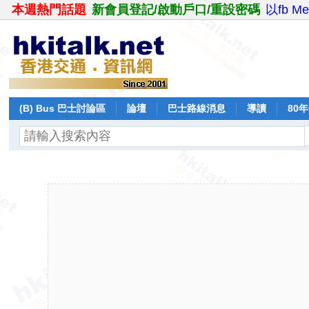
本週熱門話題
新會員登記/啟動戶口/重設密碼
以fb M
(B) Bus 巴士討論區
論壇
巴士路線消息
導讀
80
飛行報告
日誌
保留巴士
分享
記錄