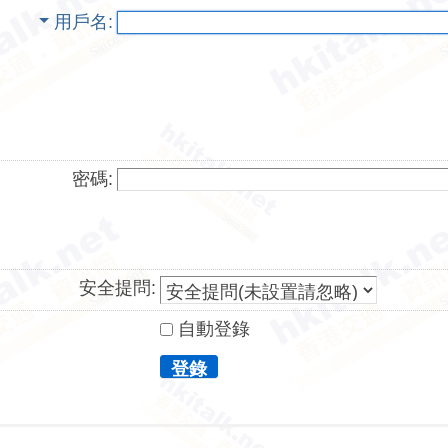
用戶名
密碼:
安全提問:
自動登錄
登錄