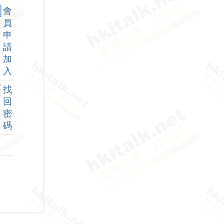
會
員
申
請
加
入
找
回
密
碼