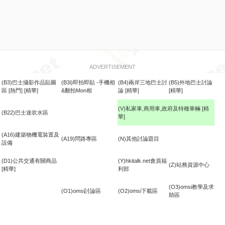
ADVERTISEMENT
(B3)巴士攝影作品貼圖
(B3i)即拍即貼 -手機相
(B4)兩岸三地巴士討
(B5)外地巴士討論
區
[熱門]
[精華]
&翻拍Mon相
論
[精華]
[精華]
(V)私家車,商用車,政府及特種車輛
[精
(B22)巴士迷吹水區
華]
食
(A16)建築物機電裝置及
(A19)問路專區
(N)其他討論題目
設備
(D1)公共交通有關商品
(Y)hkitalk.net會員福
(Z)站務資源中心
[精華]
利部
(O3)omsi教學及求
(O1)omsi討論區
(O2)omsi下載區
助區