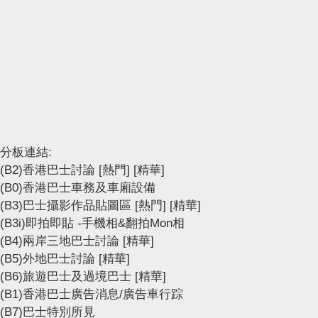
分板連結:
(B2)香港巴士討論
[熱門]
[精華]
(B0)香港巴士車務及車廂設備
(B3)巴士攝影作品貼圖區
[熱門]
[精華]
(B3i)即拍即貼 -手機相&翻拍Mon相
(B4)兩岸三地巴士討論
[精華]
(B5)外地巴士討論
[精華]
(B6)旅遊巴士及過境巴士
[精華]
(B1)香港巴士廣告消息/廣告車行踪
(B7)巴士特別所見