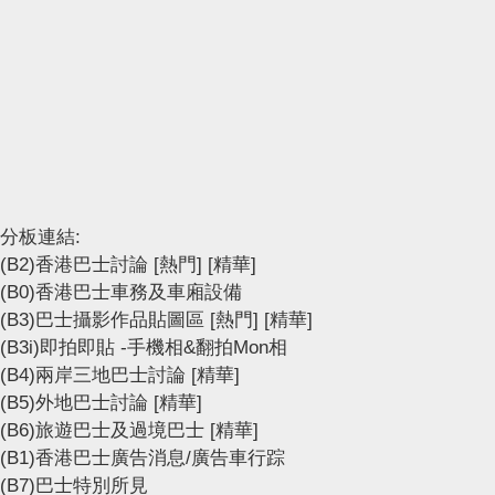
分板連結:
(B2)香港巴士討論
[熱門]
[精華]
(B0)香港巴士車務及車廂設備
(B3)巴士攝影作品貼圖區
[熱門]
[精華]
(B3i)即拍即貼 -手機相&翻拍Mon相
(B4)兩岸三地巴士討論
[精華]
(B5)外地巴士討論
[精華]
(B6)旅遊巴士及過境巴士
[精華]
(B1)香港巴士廣告消息/廣告車行踪
(B7)巴士特別所見