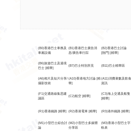
(B0)香港巴士車務及
(B1)香港巴士廣告消
(B2)香港巴士討論
車廂設備
息/廣告車行踪
[熱門]
[精華]
(B6)旅遊巴士及過境
(B7)巴士特別所見
(B11)巴士精華區
巴士
[精華]
(A6)相片及短片分享/
(A10)香港地方討論
[精
(A11)消費著數及飲
攝影技術
華]
資訊
(F1)交通路線集思建
(C3)海上交通及船隻
(C2)航空
[精華]
議區
[精華]
(R1)香港鐵路
[精華]
(R2)香港電車
[精華]
(R3)港外鐵路
[精華]
(M1)小型巴士綜合討
(M2)小型巴士多媒體
(M3)香港小型巴士字
論
分享區
軌表