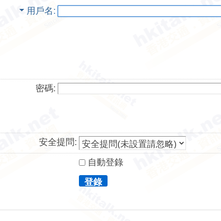
用戶名
密碼:
安全提問:
自動登錄
登錄