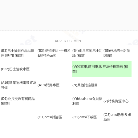
ADVERTISEMENT
(B3)巴士攝影作品貼圖
(B3i)即拍即貼 -手機相
(B4)兩岸三地巴士討
(B5)外地巴士討論
區
[熱門]
[精華]
&翻拍Mon相
論
[精華]
[精華]
(V)私家車,商用車,政府及特種車輛
[精
(B22)巴士迷吹水區
華]
食
(A16)建築物機電裝置及
(A19)問路專區
(N)其他討論題目
設備
(D1)公共交通有關商品
(Y)hkitalk.net會員福
(Z)站務資源中心
[精華]
利部
(O3)omsi教學及求
(O1)omsi討論區
(O2)omsi下載區
助區