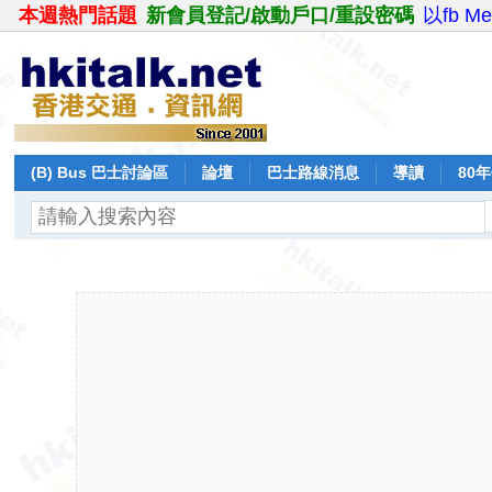
本週熱門話題
新會員登記/啟動戶口/重設密碼
以fb M
(B) Bus 巴士討論區
論壇
巴士路線消息
導讀
80
飛行報告
日誌
保留巴士
分享
記錄