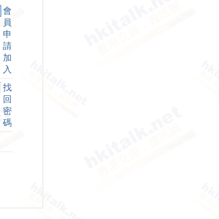
會
員
申
請
加
入
找
回
密
碼