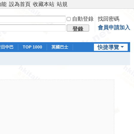
功能
設為首頁
收藏本站
站規
自動登錄
找回密碼
會員申請加入
登錄
快捷導覽
昔日中巴
TOP 1000
英國巴士
排行榜
日本鐵路