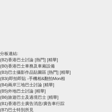
分板連結:
(B2)香港巴士討論
[熱門]
[精華]
(B0)香港巴士車務及車廂設備
(B3)巴士攝影作品貼圖區
[熱門]
[精華]
(B3i)即拍即貼 -手機相&翻拍Mon相
(B4)兩岸三地巴士討論
[精華]
(B5)外地巴士討論
[精華]
(B6)旅遊巴士及過境巴士
[精華]
(B1)香港巴士廣告消息/廣告車行踪
(B7)巴士特別所見