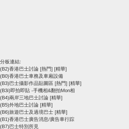
分板連結:
(B2)香港巴士討論
[熱門]
[精華]
(B0)香港巴士車務及車廂設備
(B3)巴士攝影作品貼圖區
[熱門]
[精華]
(B3i)即拍即貼 -手機相&翻拍Mon相
(B4)兩岸三地巴士討論
[精華]
(B5)外地巴士討論
[精華]
(B6)旅遊巴士及過境巴士
[精華]
(B1)香港巴士廣告消息/廣告車行踪
(B7)巴士特別所見