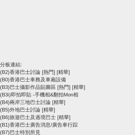
分板連結:
(B2)香港巴士討論
[熱門]
[精華]
(B0)香港巴士車務及車廂設備
(B3)巴士攝影作品貼圖區
[熱門]
[精華]
(B3i)即拍即貼 -手機相&翻拍Mon相
(B4)兩岸三地巴士討論
[精華]
(B5)外地巴士討論
[精華]
(B6)旅遊巴士及過境巴士
[精華]
(B1)香港巴士廣告消息/廣告車行踪
(B7)巴士特別所見