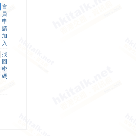
會
員
申
請
加
入
找
回
密
碼