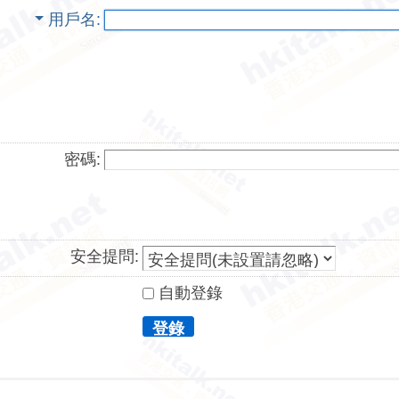
用戶名
密碼:
安全提問:
自動登錄
登錄