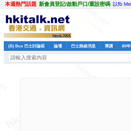
本週熱門話題
新會員登記/啟動戶口/重設密碼
以fb M
(B) Bus 巴士討論區
論壇
巴士路線消息
導讀
80
飛行報告
日誌
保留巴士
分享
記錄