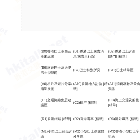
(B0)香港巴士車務及
(B1)香港巴士廣告消
(B2)香港巴士討論
車廂設備
息/廣告車行踪
[熱門]
[精華]
(B6)旅遊巴士及過境
(B7)巴士特別所見
(B11)巴士精華區
巴士
[精華]
(A6)相片及短片分享/
(A10)香港地方討論
[精
(A11)消費著數及飲
攝影技術
華]
資訊
(F1)交通路線集思建
(C3)海上交通及船隻
(C2)航空
[精華]
議區
[精華]
(R1)香港鐵路
[精華]
(R2)香港電車
[精華]
(R3)港外鐵路
[精華]
(M1)小型巴士綜合討
(M2)小型巴士多媒體
(M3)香港小型巴士字
論
分享區
軌表