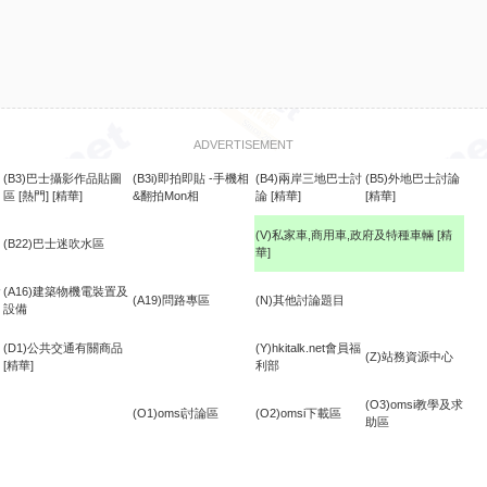
ADVERTISEMENT
(B3)巴士攝影作品貼圖
(B3i)即拍即貼 -手機相
(B4)兩岸三地巴士討
(B5)外地巴士討論
區
[熱門]
[精華]
&翻拍Mon相
論
[精華]
[精華]
(V)私家車,商用車,政府及特種車輛
[精
(B22)巴士迷吹水區
華]
食
(A16)建築物機電裝置及
(A19)問路專區
(N)其他討論題目
設備
(D1)公共交通有關商品
(Y)hkitalk.net會員福
(Z)站務資源中心
[精華]
利部
(O3)omsi教學及求
(O1)omsi討論區
(O2)omsi下載區
助區