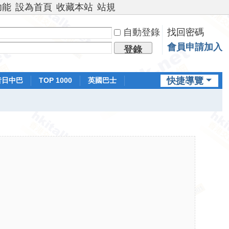
功能
設為首頁
收藏本站
站規
自動登錄
找回密碼
會員申請加入
登錄
快捷導覽
昔日中巴
TOP 1000
英國巴士
排行榜
日本鐵路