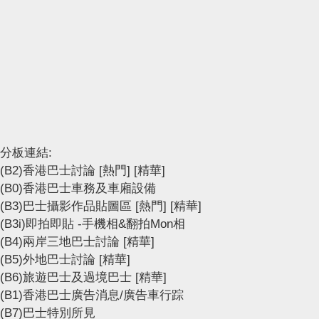
分板連結:
(B2)香港巴士討論
[熱門]
[精華]
(B0)香港巴士車務及車廂設備
(B3)巴士攝影作品貼圖區
[熱門]
[精華]
(B3i)即拍即貼 -手機相&翻拍Mon相
(B4)兩岸三地巴士討論
[精華]
(B5)外地巴士討論
[精華]
(B6)旅遊巴士及過境巴士
[精華]
(B1)香港巴士廣告消息/廣告車行踪
(B7)巴士特別所見