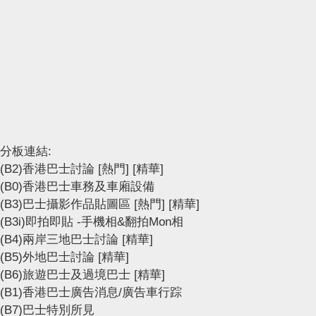
分板連結:
(B2)香港巴士討論
[熱門]
[精華]
(B0)香港巴士車務及車廂設備
(B3)巴士攝影作品貼圖區
[熱門]
[精華]
(B3i)即拍即貼 -手機相&翻拍Mon相
(B4)兩岸三地巴士討論
[精華]
(B5)外地巴士討論
[精華]
(B6)旅遊巴士及過境巴士
[精華]
(B1)香港巴士廣告消息/廣告車行踪
(B7)巴士特別所見