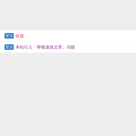
站規
置頂
本站引入「舉報違規文章」功能
置頂