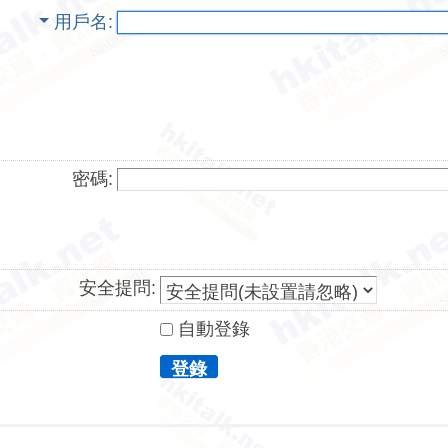
用戶名
密碼:
安全提問:
自動登錄
登錄