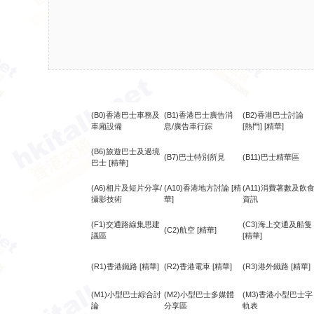
(B0)香港巴士車務及
(B1)香港巴士廣告消
(B2)香港巴士討論
車廂設備
息/廣告車行踪
[熱門]
[精華]
(B6)旅遊巴士及過境
(B7)巴士特別所見
(B11)巴士精華區
巴士
[精華]
(A6)相片及短片分享/
(A10)香港地方討論
[精
(A11)消費著數及飲
攝影技術
華]
資訊
(F1)交通路線集思建
(C3)海上交通及船隻
(C2)航空
[精華]
議區
[精華]
(R1)香港鐵路
[精華]
(R2)香港電車
[精華]
(R3)港外鐵路
[精華]
(M1)小型巴士綜合討
(M2)小型巴士多媒體
(M3)香港小型巴士字
論
分享區
軌表