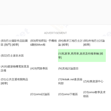
ADVERTISEMENT
(B3)巴士攝影作品貼圖
(B3i)即拍即貼 -手機相
(B4)兩岸三地巴士討
(B5)外地巴士討論
區
[熱門]
[精華]
&翻拍Mon相
論
[精華]
[精華]
(V)私家車,商用車,政府及特種車輛
[精
(B22)巴士迷吹水區
華]
食
(A16)建築物機電裝置及
(A19)問路專區
(N)其他討論題目
設備
(D1)公共交通有關商品
(Y)hkitalk.net會員福
(Z)站務資源中心
[精華]
利部
(O3)omsi教學及求
(O1)omsi討論區
(O2)omsi下載區
助區