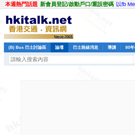
本週熱門話題
新會員登記/啟動戶口/重設密碼
以fb M
(B) Bus 巴士討論區
論壇
巴士路線消息
導讀
80
飛行報告
日誌
保留巴士
分享
記錄