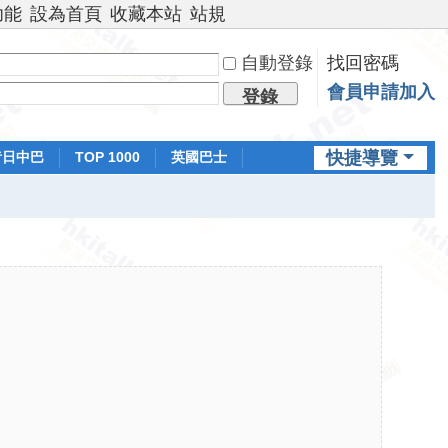
功能
設為首頁
收藏本站
站規
自動登錄
找回密碼
會員申請加入
登錄
快捷導覽
昔日中巴
TOP 1000
英國巴士
排行榜
日本鐵路