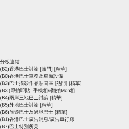
分板連結:
(B2)香港巴士討論
[熱門]
[精華]
(B0)香港巴士車務及車廂設備
(B3)巴士攝影作品貼圖區
[熱門]
[精華]
(B3i)即拍即貼 -手機相&翻拍Mon相
(B4)兩岸三地巴士討論
[精華]
(B5)外地巴士討論
[精華]
(B6)旅遊巴士及過境巴士
[精華]
(B1)香港巴士廣告消息/廣告車行踪
(B7)巴士特別所見