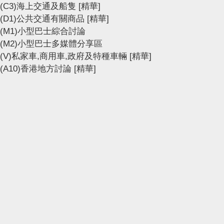
(C3)海上交通及船隻
[精華]
(D1)公共交通有關商品
[精華]
(M1)小型巴士綜合討論
(M2)小型巴士多媒體分享區
(V)私家車,商用車,政府及特種車輛
[精華]
(A10)香港地方討論
[精華]