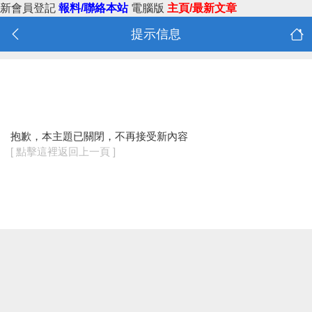
新會員登記
報料/聯絡本站
電腦版
主頁/最新文章
提示信息
抱歉，本主題已關閉，不再接受新內容
[ 點擊這裡返回上一頁 ]