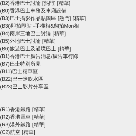
(B2)香港巴士討論
[熱門]
[精華]
(B0)香港巴士車務及車廂設備
(B3)巴士攝影作品貼圖區
[熱門]
[精華]
(B3i)即拍即貼 -手機相&翻拍Mon相
(B4)兩岸三地巴士討論
[精華]
(B5)外地巴士討論
[精華]
(B6)旅遊巴士及過境巴士
[精華]
(B1)香港巴士廣告消息/廣告車行踪
(B7)巴士特別所見
(B11)巴士精華區
(B22)巴士迷吹水區
(B23)巴士影片分享區
(R1)香港鐵路
[精華]
(R2)香港電車
[精華]
(R3)港外鐵路
[精華]
(C2)航空
[精華]