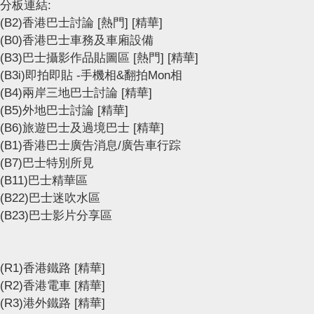
分板連結:
(B2)香港巴士討論
[熱門]
[精華]
(B0)香港巴士車務及車廂設備
(B3)巴士攝影作品貼圖區
[熱門]
[精華]
(B3i)即拍即貼 -手機相&翻拍Mon相
(B4)兩岸三地巴士討論
[精華]
(B5)外地巴士討論
[精華]
(B6)旅遊巴士及過境巴士
[精華]
(B1)香港巴士廣告消息/廣告車行踪
(B7)巴士特別所見
(B11)巴士精華區
(B22)巴士迷吹水區
(B23)巴士影片分享區
(R1)香港鐵路
[精華]
(R2)香港電車
[精華]
(R3)港外鐵路
[精華]