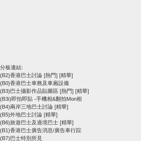
分板連結:
(B2)香港巴士討論
[熱門]
[精華]
(B0)香港巴士車務及車廂設備
(B3)巴士攝影作品貼圖區
[熱門]
[精華]
(B3i)即拍即貼 -手機相&翻拍Mon相
(B4)兩岸三地巴士討論
[精華]
(B5)外地巴士討論
[精華]
(B6)旅遊巴士及過境巴士
[精華]
(B1)香港巴士廣告消息/廣告車行踪
(B7)巴士特別所見