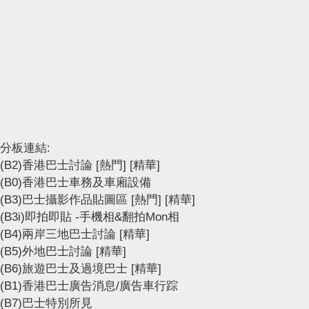
分板連結:
(B2)香港巴士討論
[熱門]
[精華]
(B0)香港巴士車務及車廂設備
(B3)巴士攝影作品貼圖區
[熱門]
[精華]
(B3i)即拍即貼 -手機相&翻拍Mon相
(B4)兩岸三地巴士討論
[精華]
(B5)外地巴士討論
[精華]
(B6)旅遊巴士及過境巴士
[精華]
(B1)香港巴士廣告消息/廣告車行踪
(B7)巴士特別所見