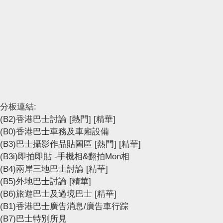
分板連結:
(B2)香港巴士討論
[熱門]
[精華]
(B0)香港巴士車務及車廂設備
(B3)巴士攝影作品貼圖區
[熱門]
[精華]
(B3i)即拍即貼 -手機相&翻拍Mon相
(B4)兩岸三地巴士討論
[精華]
(B5)外地巴士討論
[精華]
(B6)旅遊巴士及過境巴士
[精華]
(B1)香港巴士廣告消息/廣告車行踪
(B7)巴士特別所見