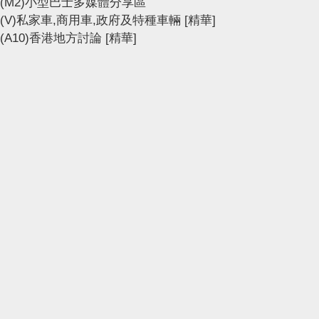
(M2)小型巴士多媒體分享區
(V)私家車,商用車,政府及特種車輛
[精華]
(A10)香港地方討論
[精華]