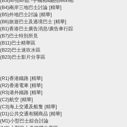
(B3i)即拍即貼 -手機相&翻拍Mon相
(B4)兩岸三地巴士討論
[精華]
(B5)外地巴士討論
[精華]
(B6)旅遊巴士及過境巴士
[精華]
(B1)香港巴士廣告消息/廣告車行踪
(B7)巴士特別所見
(B11)巴士精華區
(B22)巴士迷吹水區
(B23)巴士影片分享區
(R1)香港鐵路
[精華]
(R2)香港電車
[精華]
(R3)港外鐵路
[精華]
(C2)航空
[精華]
(C3)海上交通及船隻
[精華]
(D1)公共交通有關商品
[精華]
(M1)小型巴士綜合討論