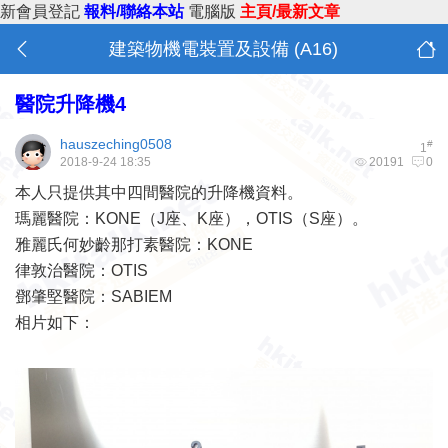
新會員登記
報料/聯絡本站
電腦版
主頁/最新文章
建築物機電裝置及設備 (A16)
醫院升降機4
hauszeching0508
#
1
2018-9-24 18:35
20191
0
本人只提供其中四間醫院的升降機資料。
瑪麗醫院：KONE（J座、K座），OTIS（S座）。
雅麗氏何妙齡那打素醫院：KONE
律敦治醫院：OTIS
鄧肇堅醫院：SABIEM
相片如下：