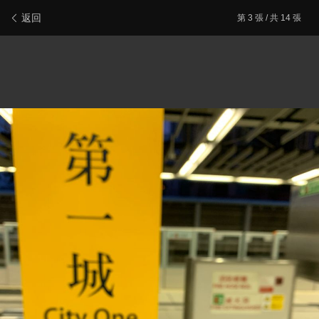
新會員登記
報料/聯絡本站
電腦版
主頁/最新文章
返回
第
3
張 / 共 14 張