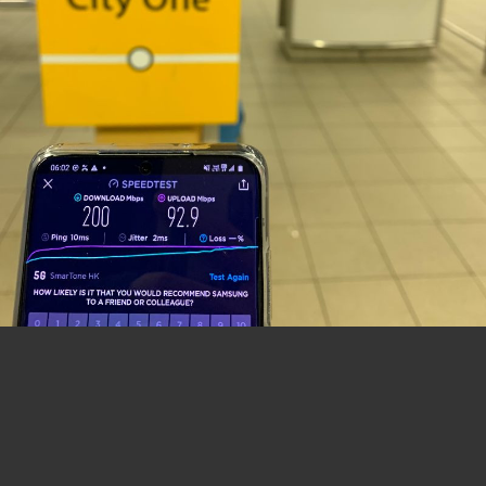
分板連結:
(B2)香港巴士討論
[熱門]
[精華]
(B0)香港巴士車務及車廂設備
(B3)巴士攝影作品貼圖區
[熱門]
[精華]
(B3i)即拍即貼 -手機相&翻拍Mon相
(B4)兩岸三地巴士討論
[精華]
(B5)外地巴士討論
[精華]
(B6)旅遊巴士及過境巴士
[精華]
(B1)香港巴士廣告消息/廣告車行踪
(B7)巴士特別所見
(B11)巴士精華區
(B22)巴士迷吹水區
(B23)巴士影片分享區