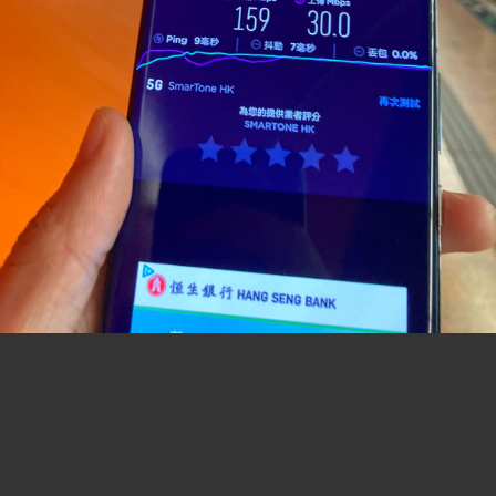
分板連結:
(B2)香港巴士討論
[熱門]
[精華]
(B0)香港巴士車務及車廂設備
(B3)巴士攝影作品貼圖區
[熱門]
[精華]
(B3i)即拍即貼 -手機相&翻拍Mon相
(B4)兩岸三地巴士討論
[精華]
(B5)外地巴士討論
[精華]
(B6)旅遊巴士及過境巴士
[精華]
(B1)香港巴士廣告消息/廣告車行踪
(B7)巴士特別所見
(B11)巴士精華區
(B22)巴士迷吹水區
(B23)巴士影片分享區