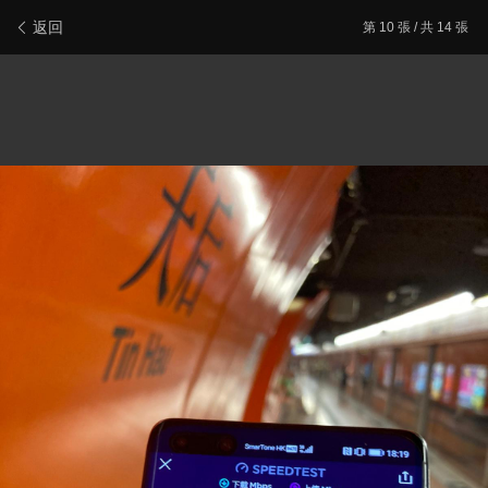
新會員登記
報料/聯絡本站
電腦版
主頁/最新文章
返回
第
10
張 / 共 14 張