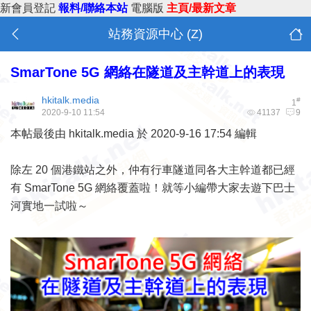
新會員登記
報料/聯絡本站
電腦版
主頁/最新文章
站務資源中心 (Z)
SmarTone 5G 網絡在隧道及主幹道上的表現
hkitalk.media
#
1
2020-9-10 11:54
41137
9
本帖最後由 hkitalk.media 於 2020-9-16 17:54 編輯
除左 20 個港鐵站之外，仲有行車隧道同各大主幹道都已經
有 SmarTone 5G 網絡覆蓋啦！就等小編帶大家去遊下巴士
河實地一試啦～