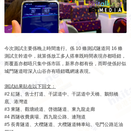
今次測試主要係晚上時間進行。係 10 條測試隧道同 16 條
測試主幹道中，就算係放工多人搭車既時間表現亦都唔錯，
而覆蓋亦都唔只集中係市區，新界亦都有份，而即使係好似
城門隧道咁深入山谷亦有唔錯嘅網速表現。
測試結果貼在以下回文：
#2 紅隧、吿士打道、干諾道中、干諾道中天橋、鵝頸橋
底、港灣道
#3 東隧、觀塘繞道、啓德隧道、東九龍走廊
#4 西隧收費廣場、西九龍公路、連翔道
#5 長青隧道、大欖隧道、大欖隧道轉車站、屯門公路近油