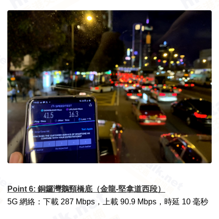
Point 6: 銅鑼灣鵝頸橋底（金龍-堅拿道西段）
5G 網絡：下載 287 Mbps，上載 90.9 Mbps，時延 10 毫秒