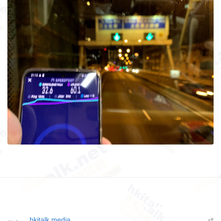
hkitalk.media
#