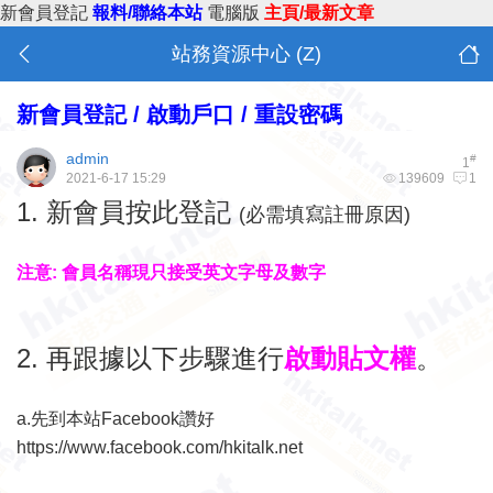
新會員登記
報料/聯絡本站
電腦版
主頁/最新文章
站務資源中心 (Z)
新會員登記 / 啟動戶口 / 重設密碼
admin
#
1
2021-6-17 15:29
139609
1
1.
新會員按此登記
(必需填寫註冊原因)
注意: 會員名稱現只接受英文字母及數字
2. 再跟據以下步驟進行
啟動貼文權
。
a.先到本站Facebook讚好
https://www.facebook.com/hkitalk.net