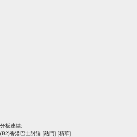
分板連結:
(B2)香港巴士討論
[熱門]
[精華]