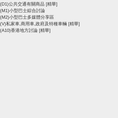
(D1)公共交通有關商品
[精華]
(M1)小型巴士綜合討論
(M2)小型巴士多媒體分享區
(V)私家車,商用車,政府及特種車輛
[精華]
(A10)香港地方討論
[精華]