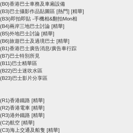
(B0)香港巴士車務及車廂設備
(B3)巴士攝影作品貼圖區
[熱門]
[精華]
(B3i)即拍即貼 -手機相&翻拍Mon相
(B4)兩岸三地巴士討論
[精華]
(B5)外地巴士討論
[精華]
(B6)旅遊巴士及過境巴士
[精華]
(B1)香港巴士廣告消息/廣告車行踪
(B7)巴士特別所見
(B11)巴士精華區
(B22)巴士迷吹水區
(B23)巴士影片分享區
(R1)香港鐵路
[精華]
(R2)香港電車
[精華]
(R3)港外鐵路
[精華]
(C2)航空
[精華]
(C3)海上交通及船隻
[精華]